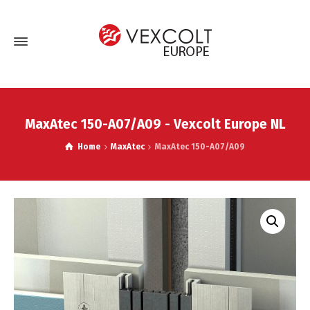
MaxAtec 150-A07/A09 - Vexcolt Europe NL
Home
MaxAtec
MaxAtec 150-A07/A09