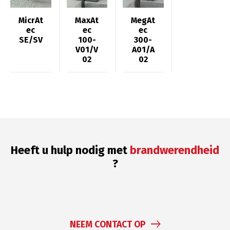
MicrAt
MaxAt
MegAt
ec
ec
ec
SE/SV
100-
300-
V01/V
A01/A
02
02
Heeft u hulp nodig met
brandwerendheid
?
NEEM CONTACT OP