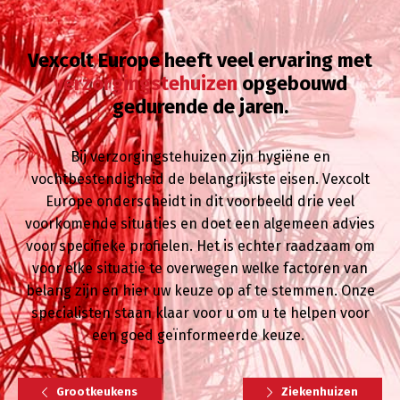
Vexcolt Europe heeft veel ervaring met
verzorgingstehuizen
opgebouwd
gedurende de jaren.
Bij verzorgingstehuizen zijn hygiëne en
vochtbestendigheid de belangrijkste eisen. Vexcolt
Europe onderscheidt in dit voorbeeld drie veel
voorkomende situaties en doet een algemeen advies
voor specifieke profielen. Het is echter raadzaam om
voor elke situatie te overwegen welke factoren van
belang zijn en hier uw keuze op af te stemmen. Onze
specialisten staan klaar voor u om u te helpen voor
een goed geïnformeerde keuze.
Grootkeukens
Ziekenhuizen