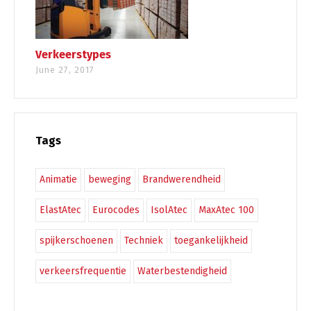
Verkeerstypes
June 27, 2017
Tags
Animatie
beweging
Brandwerendheid
ElastAtec
Eurocodes
IsolAtec
MaxAtec 100
spijkerschoenen
Techniek
toegankelijkheid
verkeersfrequentie
Waterbestendigheid