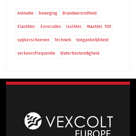
Animatie
beweging
Brandwerendheid
ElastAtec
Eurocodes
IsolAtec
MaxAtec 100
spijkerschoenen
Techniek
toegankelijkheid
verkeersfrequentie
Waterbestendigheid