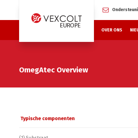
Ondersteun
OVER ONS
NIE
OmegAtec Overview
Typische componenten
(1) Substraat