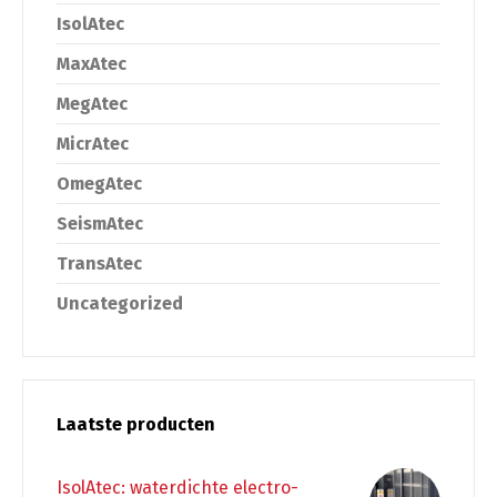
IsolAtec
MaxAtec
MegAtec
MicrAtec
OmegAtec
SeismAtec
TransAtec
Uncategorized
Laatste producten
IsolAtec: waterdichte electro-