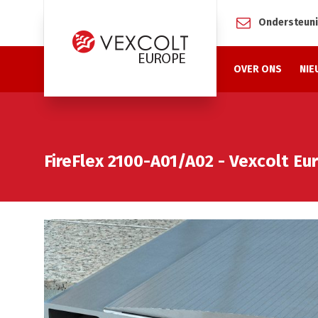
Ondersteun
OVER ONS
NIE
FireFlex 2100-A01/A02 - Vexcolt Eu