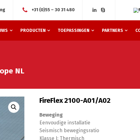
ing
+31 (0)55 – 30 31 480
UWS
PRODUCTEN
TOEPASSINGEN
PARTNERS
C
rope NL
FireFlex 2100-A01/A02
Beweging
Eenvoudige installatie
Seismisch bewegingsratio
Klasse I: Thermisch