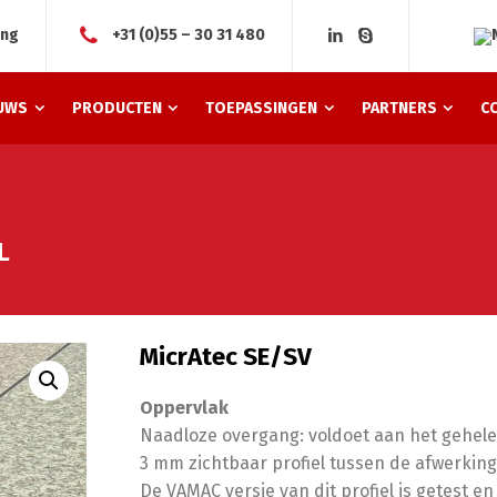
ing
+31 (0)55 – 30 31 480
UWS
PRODUCTEN
TOEPASSINGEN
PARTNERS
C
L
MicrAtec SE/SV
Oppervlak
Naadloze overgang: voldoet aan het gehele
3 mm zichtbaar profiel tussen de afwerkin
De VAMAC versie van dit profiel is getest 