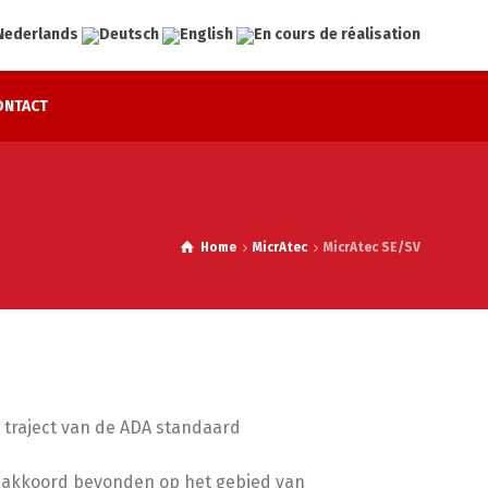
ONTACT
Home
MicrAtec
MicrAtec SE/SV
 traject van de ADA standaard
g
en akkoord bevonden op het gebied van