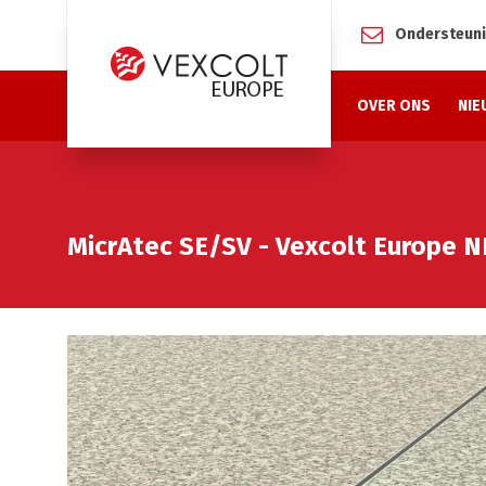
Ondersteun
OVER ONS
NIE
MicrAtec SE/SV - Vexcolt Europe N