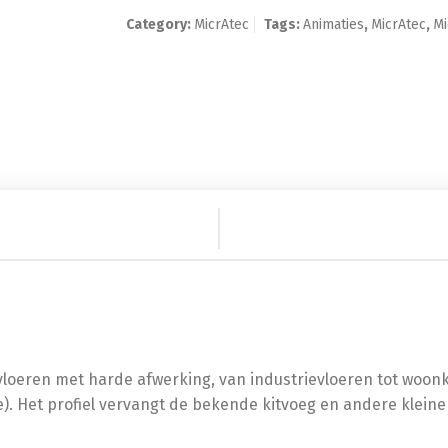
Category:
MicrAtec
Tags:
Animaties
,
MicrAtec
,
Mi
le vloeren met harde afwerking, van industrievloeren tot woo
ie). Het profiel vervangt de bekende kitvoeg en andere kleiner