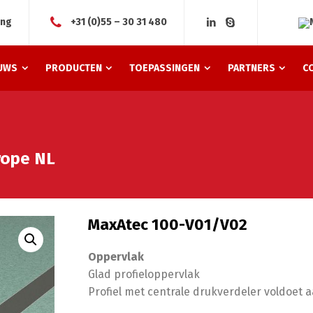
ing
+31 (0)55 – 30 31 480
UWS
PRODUCTEN
TOEPASSINGEN
PARTNERS
C
rope NL
MaxAtec 100-V01/V02
Oppervlak
Glad profieloppervlak
Profiel met centrale drukverdeler voldoet 