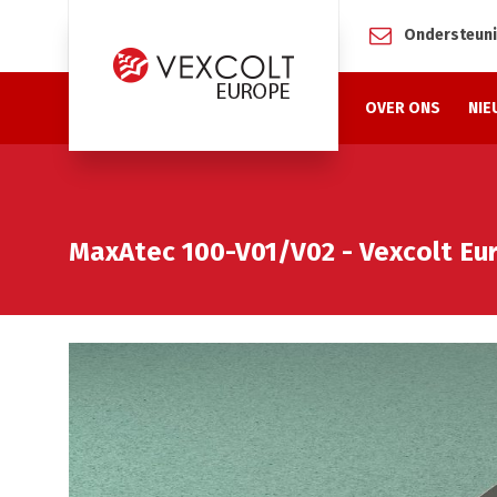
Ondersteun
OVER ONS
NIE
MaxAtec 100-V01/V02 - Vexcolt Eu