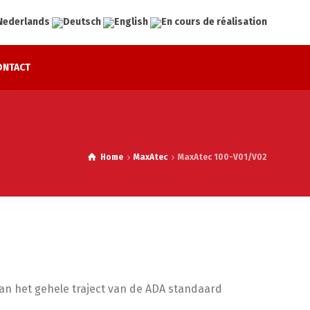
ONTACT
Home
MaxAtec
MaxAtec 100-V01/V02
aan het gehele traject van de ADA standaard