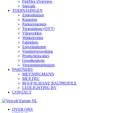
FireFlex Overview
Specials
TOEPASSINGEN
Ziekenhuizen
Kantoren
Parkeergarages
Treinstations (OVT)
Vliegvelden
Winkelcentra
Fabrieken
Zuivelindustrie
Voedselverwerking
Productielocaties
Grootkeukens
Verzorgingstehuizen
PARTNERS
MEYNINGMANN
MEXTRU
M-S-P SCHANZ BAUPROFILE
LEDLIGHTING BV
CONTACT
OVER ONS