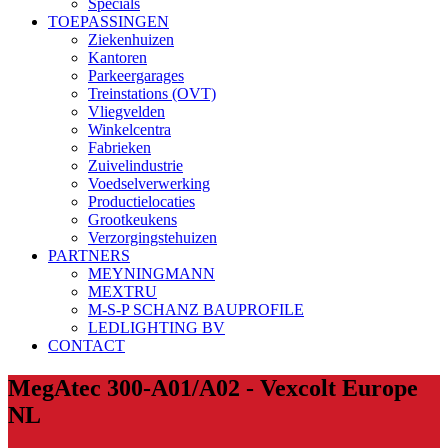
Specials
TOEPASSINGEN
Ziekenhuizen
Kantoren
Parkeergarages
Treinstations (OVT)
Vliegvelden
Winkelcentra
Fabrieken
Zuivelindustrie
Voedselverwerking
Productielocaties
Grootkeukens
Verzorgingstehuizen
PARTNERS
MEYNINGMANN
MEXTRU
M-S-P SCHANZ BAUPROFILE
LEDLIGHTING BV
CONTACT
MegAtec 300-A01/A02 - Vexcolt Europe
NL