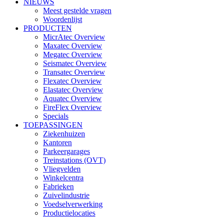
NIEUWS
Meest gestelde vragen
Woordenlijst
PRODUCTEN
MicrAtec Overview
Maxatec Overview
Megatec Overview
Seismatec Overview
Transatec Overview
Flexatec Overview
Elastatec Overview
Aquatec Overview
FireFlex Overview
Specials
TOEPASSINGEN
Ziekenhuizen
Kantoren
Parkeergarages
Treinstations (OVT)
Vliegvelden
Winkelcentra
Fabrieken
Zuivelindustrie
Voedselverwerking
Productielocaties