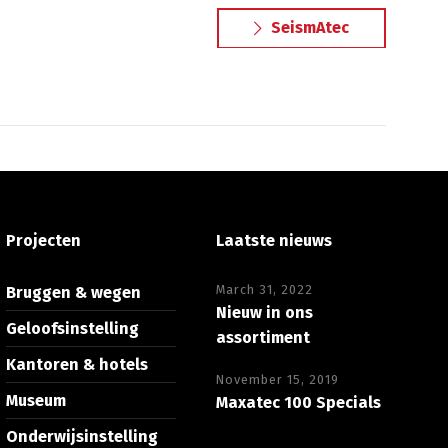
SeismAtec
Projecten
Laatste nieuws
March 31, 2022
Bruggen & wegen
Nieuw in ons
Geloofsinstelling
assortiment
Kantoren & hotels
November 15, 2019
Museum
Maxatec 100 Specials
Onderwijsinstelling