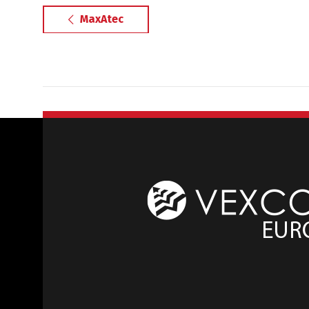
MaxAtec