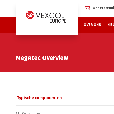
Ondersteun
OVER ONS
NIE
MegAtec Overview
Typische componenten
(1) Betonvloer