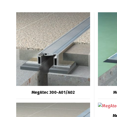
MegAtec 300-A01/A02
M
M