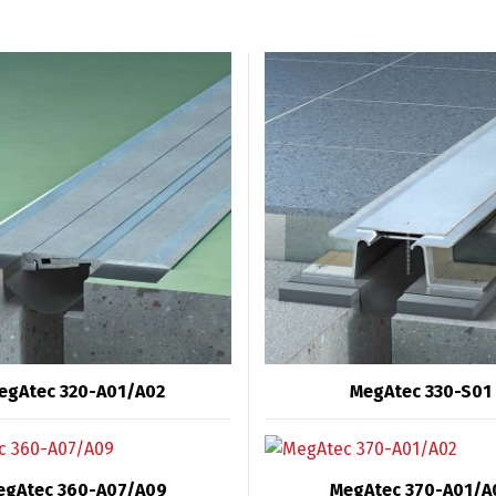
egAtec 320-A01/A02
MegAtec 330-S01
egAtec 360-A07/A09
MegAtec 370-A01/A