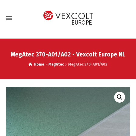
MegAtec 370-A01/A02 - Vexcolt Europe NL
Home
MegAtec
MegAtec 370-A01/A02